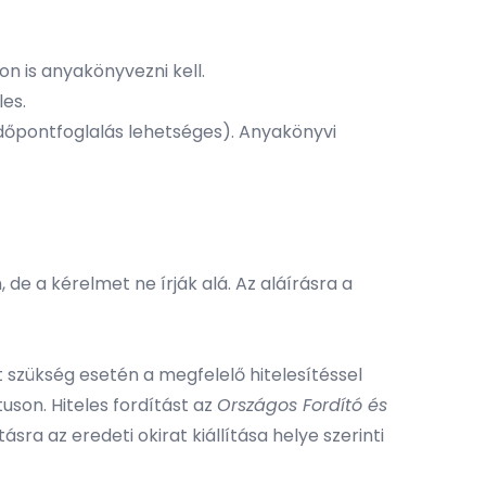
n is anyakönyvezni kell.
es.
dőpontfoglalás lehetséges). Anyakönyvi
e a kérelmet ne írják alá. Az aláírásra a
at szükség esetén a megfelelő hitelesítéssel
uson. Hiteles fordítást az
Országos Fordító és
tásra az eredeti okirat kiállítása helye szerinti