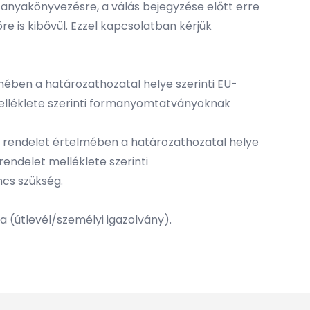
anyakönyvezésre, a válás bejegyzése előtt erre
re is kibővül. Ezzel kapcsolatban kérjük
elmében a határozathozatal helye szerinti EU-
melléklete szerinti formanyomtatványoknak
s. A rendelet értelmében a határozathozatal helye
rendelet melléklete szerinti
ncs szükség.
 (útlevél/személyi igazolvány).