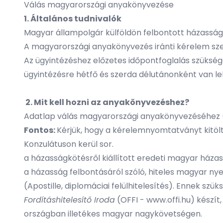
Válás magyarországi anyakönyvezése
1. Általános tudnivalók
Magyar állampolgár külföldön felbontott házasságát
A magyarországi anyakönyvezés iránti kérelem szem
Az ügyintézéshez előzetes időpontfoglalás szüksé
ügyintézésre hétfő és szerda délutánonként van l
2. Mit kell hozni az anyakönyvezéshez?
Adatlap válás magyarországi anyakönyvezéséhez 
Fontos:
Kérjük, hogy a kérelemnyomtatványt kitölt
Konzulátuson kerül sor.
a házasságkötésről kiállított eredeti magyar házas
a házasság felbontásáról szóló, hiteles magyar nyel
(Apostille, diplomáciai felülhitelesítés). Ennek sz
Fordításhitelesítő Iroda
(OFFI -
www.offi.hu
) készít
országban illetékes magyar nagykövetségen.