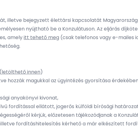
, illetve bejegyzett élettársi kapcsolatát Magyarországo
élyesen nyújtható be a Konzulátuson. Az eljárás díjkötel
ges, amely
itt tehető meg
(csak telefonos vagy e-mailes i
ehetőség.
(
letölthető innen
)
ve hozzák magukkal az ügyintézés gyorsítása érdekében, d
sági anyakönyvi kivonat,
vű fordítással ellátott, jogerős külföldi bírósági határoz
ükségességéről kérjük, előzetesen tájékozódjanak a Konzulát
, illetve fordításhitelesítés kérhető a már elkészített fordí