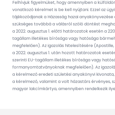
Felhívjuk figyelmüket, hogy amennyiben a külföld
vonatkozó kérelmet is be kell nyújtani. Ezzel az üg
tájékozódjanak a Házasság hazai anyakönyvezése c
szükséges továbbá a válásról szóló döntést meghozó
a 2022. augusztus 1. előtti határozatok esetén a 22
tagállam illetékes bírósága vagy hatósága bármely
megfelelően). Az igazolás hitelesítésére (Apostille, 
a 2022. augusztus 1. után hozott határozatok esetén 
szerinti EU-tagállam illetékes bírósága vagy hatós
formanyomtatványoknak megfelelően). Az igazolás hi
a kérelmező eredeti születési anyakönyvi kivonata,
a kérelmező, valamint a volt házastárs érvényes,
magyar lakcímkártya, amennyiben rendelkezik ilye