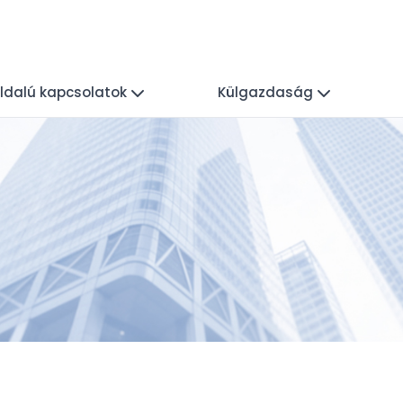
ldalú kapcsolatok
Külgazdaság