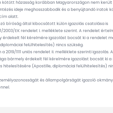
ön kötött házasság korábban Magyarországon nem került 
yintézés ideje meghosszabbodik és a benyújtandó iratok kö
ím alatt.
 bíróság által kibocsátott külön igazolás csatolása is
01/2003/EK rendelet I. melléklete szerint. A rendelet ért
 érdekelt fél kérelmére igazolást bocsát ki a rendelet 
diplomáciai felülhitelesítés) nincs szükség.
a 2019/1111 uniós rendelet II. melléklete szerinti igazolá
ága bármely érdekelt fél kérelmére igazolást bocsát ki a 
telesítésére (Apostille, diplomáciai felülhitelesítés) ni
 személyazonosságát és állampolgárságát igazoló okmánya
nnel.