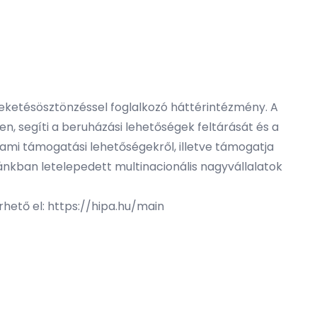
feketésösztönzéssel foglalkozó háttérintézmény. A
n, segíti a beruházási lehetőségek feltárását és a
lami támogatási lehetőségekről, illetve támogatja
ánkban letelepedett multinacionális nagyvállalatok
rhető el:
https://hipa.hu/main