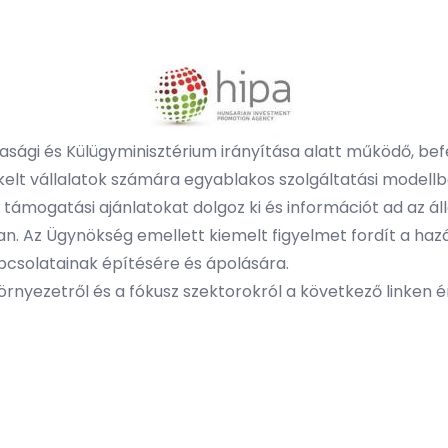
asági és Külügyminisztérium irányítása alatt működő, be
elt vállalatok számára egyablakos szolgáltatási modellbe
 támogatási ajánlatokat dolgoz ki és információt ad az ál
an. Az Ügynökség emellett kiemelt figyelmet fordít a haz
apcsolatainak építésére és ápolására.
rnyezetről és a fókusz szektorokról a következő linken é