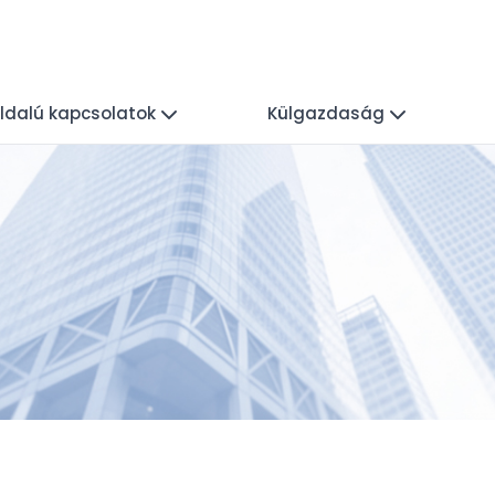
ldalú kapcsolatok
Külgazdaság