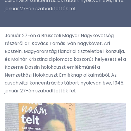
auschwitzi koncentrációs tábort nyolcvan éve, 1945.
január 27-én szabadították fel.
Január 27-én a Brüsszeli Magyar Nagykövetség
részéről dr. Kovács Tamás Iván nagykövet, Ari
Epstein, Magyarország flandriai tiszteletbeli konzulja,
és Molnár Krisztina diplomata koszorút helyezett el a
Kazerne Dossin holokauszt emlékműnél a
Nemzetközi Holokauszt Emléknap alkalmából. Az
auschwitzi koncentrációs tábort nyolcvan éve, 1945.
január 27-én szabadították fel.