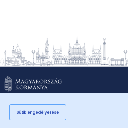
Sütik engedélyezése
© 2026 Külügyminisztérium